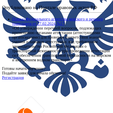
Опубликовано на Портале правовых актов РФ
Приказ Федерального агентства морского и речного
транспорта от 27.02.2024 №17
«Об утверждении перечней вопросов, подлежащих
применению органами аттестации (аттестующими
организациями) для проверки соответствия знаний,
умений и навыков аттестуемых лиц требованиям
законодательства Российской Федерации о
транспортной безопасности при проведении аттестации
сил обеспечения транспортной безопасности на морском
и внутреннем водном транспорте»
Готовы начать обучение?
Подайте заявку для начала обучения!
Регистрация